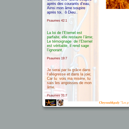
après des courants d’eau,
Ainsi mon âme soupire
après toi, ô Dieu.
.
Psaumes 42:1
La loi de l’Eternel est
parfaite, elle restaure l’âme;
Le témoignage de l’Eternel
est véritable, il rend sage
l’ignorant.
Psaumes 19:7
Je serai par ta grâce dans
l’allégresse et dans la joie;
Car tu vois ma misère, tu
sais les angoisses de mon
âme,
Psaumes 31:7
Chryswahkpaly
"Les pi