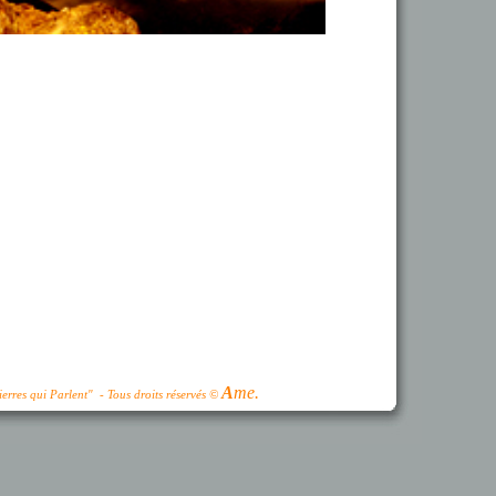
A
me.
erres qui Parlent" - Tous droits réservés ©