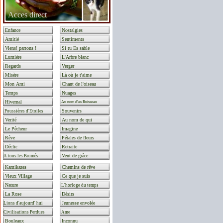
Acces direct
Enfance
Nostalgies
Amitié
Sentiments
Viens! partons !
Si tu Es sable
Lumière
L'Arbre blanc
Regards
Verger
Misère
Là où je t'aime
Mon Ami
Chant de l'oiseau
Temps
Nuages
Hivernal
Au nom d'un Ruisseau
Souvenirs
Poussières d'Etoiles
Verité
Au nom de qui
Le Pêcheur
Imagine
Rêve
Pétales de fleurs
Déclic
Retraite
Vent de grâce
A tous les Paumés
Kamikazes
Chemins de rêve
Vieux Village
Ce que je suis
Nature
L'horloge du temps
La Rose
Désirs
Jeunesse envolée
Lions d'aujourd' hui
Civilisations Perdues
Ame
Bouleaux
Inconnu