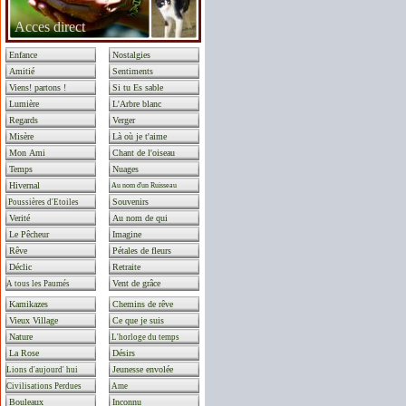
Acces direct
Enfance
Nostalgies
Amitié
Sentiments
Viens! partons !
Si tu Es sable
Lumière
L'Arbre blanc
Regards
Verger
Misère
Là où je t'aime
Mon Ami
Chant de l'oiseau
Temps
Nuages
Hivernal
Au nom d'un Ruisseau
Souvenirs
Poussières d'Etoiles
Verité
Au nom de qui
Le Pêcheur
Imagine
Rêve
Pétales de fleurs
Déclic
Retraite
Vent de grâce
A tous les Paumés
Kamikazes
Chemins de rêve
Vieux Village
Ce que je suis
Nature
L'horloge du temps
La Rose
Désirs
Jeunesse envolée
Lions d'aujourd' hui
Civilisations Perdues
Ame
Bouleaux
Inconnu